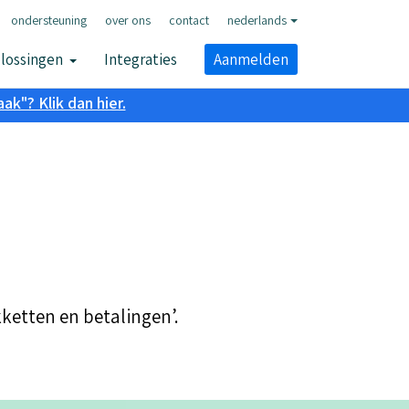
ondersteuning
over ons
contact
nederlands
lossingen
Integraties
Aanmelden
k"? Klik dan hier.
ketten en betalingen’.